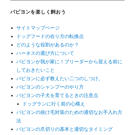
ポ
イ
パピヨンを楽しく飼おう
ン
ト
サイトマップページ
と
ドッグフードの在り方の転換点
は
に
どのような役割があるのか？
ハーネスの選び方について
パピヨンが我が家に！ブリーダーから迎える前に
しておきたいこと
パピヨンに必ず教えたい二つのしつけ。
パピヨンのシャンプーのやり方
パピヨンの子犬を育てるときの注意点
ドッグランに行く前の心構え
パピヨンの抜け毛対策のための適切なお手入れ方
法
パピヨンの爪切りの基本と適切なタイミング