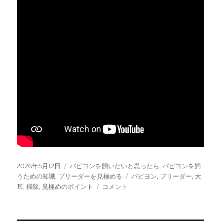
投
カ
2026年5月12日
パピヨンを飼いたいと思ったら
,
パピヨンを飼
稿
テ
タ
うための知識
,
ブリーダーを見極める
パピヨン
,
ブリーダー
,
大
日:
ゴ
見
グ
耳
,
掃除
,
見極めのポイント
コメント
リ
極
ー
め
る