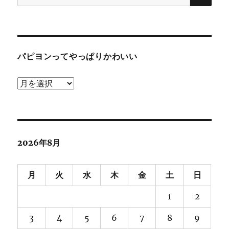
索:
パピヨンってやっぱりかわいい
パ
ピ
ヨ
ン
っ
2026年8月
て
や
月
火
水
木
金
土
日
っ
1
2
ぱ
り
3
4
5
6
7
8
9
か