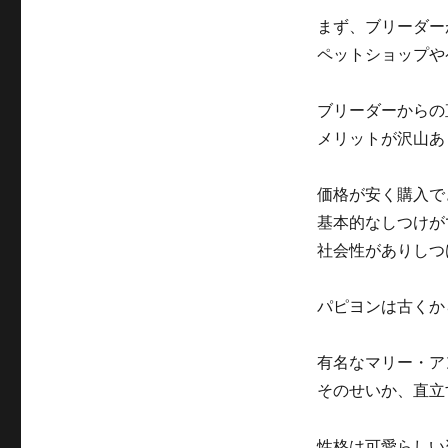
ヨ
ン
まず、ブリーダー
の
ペットショップや
こ
と
を
ブリーダーからの
よ
メリットが沢山あ
く
知
っ
価格が安く購入で
て
基本的なしつけが
お
社会性がありしつ
く
こ
と！
パピヨンは古くか
パ
ピ
ヨ
有名なマリー・ア
ン
そのせいか、直立
を
ブ
リ
性格は可愛らしい