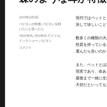
投
2019年2月3日
現代ではペットと
稿
カ
パピヨンの特徴
,
パピヨンを飼
決して珍しいこと
日:
テ
いたいと思ったら
ゴ
タ
1900年代
,
1910年代 アメリカ
,
数多くの種類の犬
リ
グ
ドックショー
,
パピヨン
ー
性質を持っている
蝶
コメント
選んだら良いのか
の
よ
う
また、ペットとは
な
現実であり、命あ
耳
が
最後まで一緒に生
特
大切だといっても
徴
的！
パ
ピ