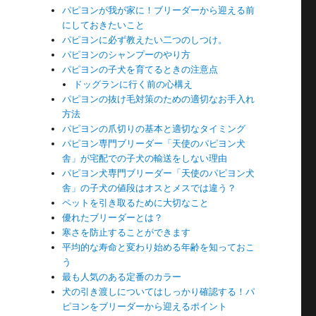
パピヨンが我が家に！ブリーダーから迎える前
にしておきたいこと
パピヨンに必ず教えたい二つのしつけ。
パピヨンのシャンプーのやり方
パピヨンの子犬を育てるときの注意点
ドッグランに行く前の心構え
パピヨンの抜け毛対策のための適切なお手入れ
方法
パピヨンの爪切りの基本と適切なタイミング
パピヨン専門ブリーダー「天使のパピヨン犬
舎」が宅配での子犬の輸送をしない理由
パピヨン犬専門ブリーダー「天使のパピヨン犬
舎」の子犬の値段はオスとメスでは違う？
ペットを引き取るために大切なこと
優れたブリーダーとは？
寒さを防止することができます
平均的な寿命と変わり始める年齢を知っておこ
う
最も人気のある定番のカラー
犬の引き渡しについてはしっかり確認する！パ
ピヨンをブリーダーから迎えるポイント