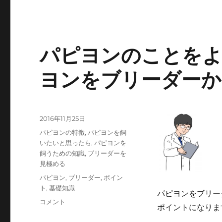
パピヨンのことを
ヨンをブリーダーか
投
2016年11月25日
稿
カ
パピヨンの特徴
,
パピヨンを飼
日:
テ
いたいと思ったら
,
パピヨンを
ゴ
飼うための知識
,
ブリーダーを
リ
見極める
ー
タ
パピヨン
,
ブリーダー
,
ポイン
グ
ト
,
基礎知識
パピヨンをブリー
パ
コメント
ポイントになりま
ピ