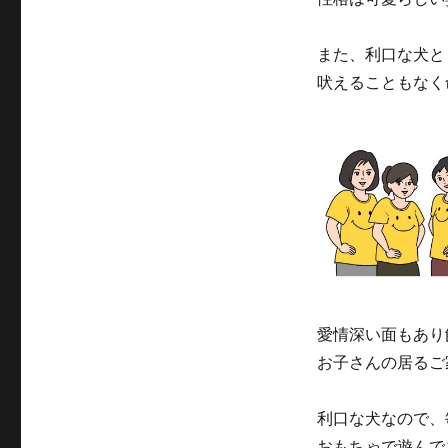
ー
ダ
また、利口な犬と
ー
か
吠えることもなく
ら
迎
え
る
ポ
イ
ン
ト
に
愛情深い面もあり
お子さんの居るご
利口な犬なので、
おもちゃで遊んで