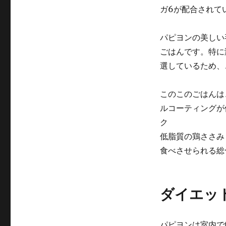
犬
ガ6が配合されて
向
け
の
パピヨンの美しい
ド
ごはんです。特に
ッ
グ
選しているため、
フ
ー
このこのごはんは
ド
に
ルコーティングが
ク
低脂質の鶏ささみ
食べさせられる総
ダイエッ
パピヨンは室内で