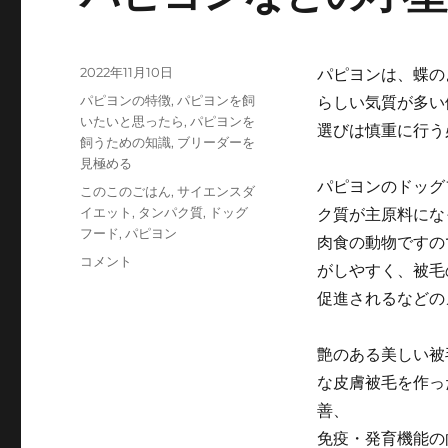
投
2022年11月10日
パピヨンは、蝶の
稿
カ
パピヨンの特徴
,
パピヨンを飼
らしい気質が多い
日:
テ
いたいと思ったら
,
パピヨンを
選びは慎重に行う
ゴ
飼うための知識
,
ブリーダーを
リ
見極める
ー
パピヨンのドッグ
タ
このこのごはん
,
サイエンスダ
グ
イエット
,
タンパク質
,
ドッグ
ク質が主原料にな
フード
,
パピヨン
肉食の動物ですの
パ
コメント
がしやすく、被毛
ピ
促進されるなどの
ヨ
ン
な
艶のある美しい被
ど
な皮膚被毛を作っ
の
小
善、
型
免疫・発育機能の