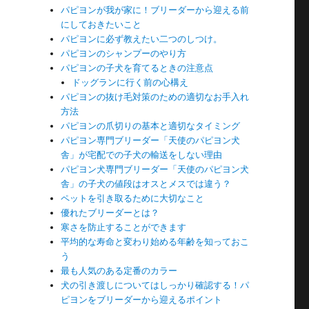
パピヨンが我が家に！ブリーダーから迎える前
にしておきたいこと
パピヨンに必ず教えたい二つのしつけ。
パピヨンのシャンプーのやり方
パピヨンの子犬を育てるときの注意点
ドッグランに行く前の心構え
パピヨンの抜け毛対策のための適切なお手入れ
方法
パピヨンの爪切りの基本と適切なタイミング
パピヨン専門ブリーダー「天使のパピヨン犬
舎」が宅配での子犬の輸送をしない理由
パピヨン犬専門ブリーダー「天使のパピヨン犬
舎」の子犬の値段はオスとメスでは違う？
ペットを引き取るために大切なこと
優れたブリーダーとは？
寒さを防止することができます
平均的な寿命と変わり始める年齢を知っておこ
う
最も人気のある定番のカラー
犬の引き渡しについてはしっかり確認する！パ
ピヨンをブリーダーから迎えるポイント