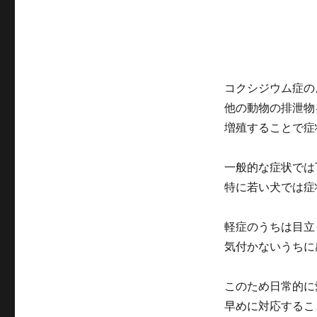
腸
内
寄
生
虫
の
コクシジウム症の
感
他の動物の排泄物
染
症
増殖することで症
と
は
一般的な症状では
に
特に若い犬では症
軽症のうちは目立
気付かないうちに
このため日常的に
早めに対応するこ