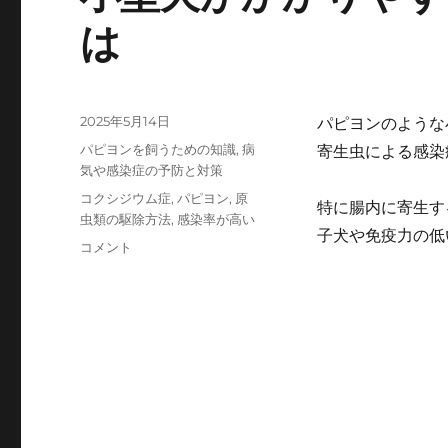
は
投
2025年5月14日
パピヨンのような
稿
カ
パピヨンを飼うための知識
,
病
寄生虫による感染
日:
テ
気や感染症の予防と対策
ゴ
タ
コクシジウム症
,
パピヨン
,
原
特に腸内に寄生す
リ
グ
虫類の駆除方法
,
感染率が高い
ー
子犬や免疫力の低
小
コメント
型
犬
が
か
か
り
や
す
い