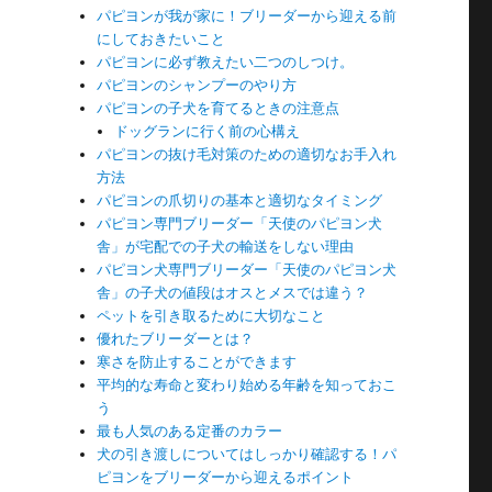
パピヨンが我が家に！ブリーダーから迎える前
にしておきたいこと
パピヨンに必ず教えたい二つのしつけ。
パピヨンのシャンプーのやり方
パピヨンの子犬を育てるときの注意点
ドッグランに行く前の心構え
パピヨンの抜け毛対策のための適切なお手入れ
方法
パピヨンの爪切りの基本と適切なタイミング
パピヨン専門ブリーダー「天使のパピヨン犬
舎」が宅配での子犬の輸送をしない理由
パピヨン犬専門ブリーダー「天使のパピヨン犬
舎」の子犬の値段はオスとメスでは違う？
ペットを引き取るために大切なこと
優れたブリーダーとは？
寒さを防止することができます
平均的な寿命と変わり始める年齢を知っておこ
う
最も人気のある定番のカラー
犬の引き渡しについてはしっかり確認する！パ
ピヨンをブリーダーから迎えるポイント