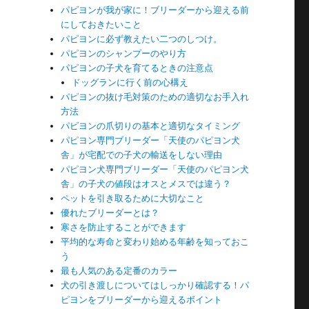
パピヨンが我が家に！ブリーダーから迎える前
にしておきたいこと
パピヨンに必ず教えたい二つのしつけ。
パピヨンのシャンプーのやり方
パピヨンの子犬を育てるときの注意点
ドッグランに行く前の心構え
パピヨンの抜け毛対策のための適切なお手入れ
方法
パピヨンの爪切りの基本と適切なタイミング
パピヨン専門ブリーダー「天使のパピヨン犬
舎」が宅配での子犬の輸送をしない理由
パピヨン犬専門ブリーダー「天使のパピヨン犬
舎」の子犬の値段はオスとメスでは違う？
ペットを引き取るために大切なこと
優れたブリーダーとは？
寒さを防止することができます
平均的な寿命と変わり始める年齢を知っておこ
う
最も人気のある定番のカラー
犬の引き渡しについてはしっかり確認する！パ
ピヨンをブリーダーから迎えるポイント