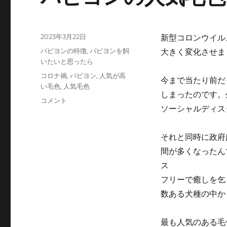
投
2023年3月22日
新型コロンウイル
稿
カ
パピヨンの特徴
,
パピヨンを飼
大きく変化させま
日:
テ
いたいと思ったら
ゴ
タ
コロナ禍
,
パピヨン
,
人気が高
今まで当たり前だ
リ
グ
い毛色
,
人気毛色
ー
しまったのです。
パ
コメント
ソーシャルディス
ピ
ヨ
ン
それと同時に政府
の
間が多くなったん
人
気
ス
毛
フリーで癒しを乞
色
数ある犬種の中か
に
つ
い
最も人気のある毛