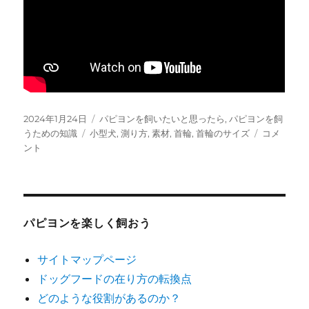
投
カ
2024年1月24日
パピヨンを飼いたいと思ったら
,
パピヨンを飼
稿
タ
テ
首
うための知識
小型犬
,
測り方
,
素材
,
首輪
,
首輪のサイズ
コメ
日:
グ
ゴ
輪
ント
リ
は
ー
ど
の
よ
う
パピヨンを楽しく飼おう
に
サ
サイトマップページ
イ
ドッグフードの在り方の転換点
ズ
を
どのような役割があるのか？
選