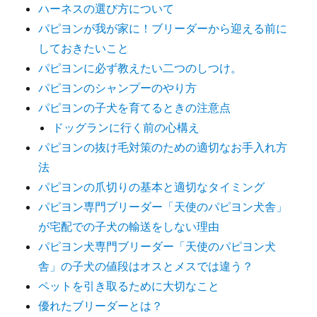
ハーネスの選び方について
ぶ
パピヨンが我が家に！ブリーダーから迎える前に
と
良
しておきたいこと
い
パピヨンに必ず教えたい二つのしつけ。
の
パピヨンのシャンプーのやり方
か？
に
パピヨンの子犬を育てるときの注意点
ドッグランに行く前の心構え
パピヨンの抜け毛対策のための適切なお手入れ方
法
パピヨンの爪切りの基本と適切なタイミング
パピヨン専門ブリーダー「天使のパピヨン犬舎」
が宅配での子犬の輸送をしない理由
パピヨン犬専門ブリーダー「天使のパピヨン犬
舎」の子犬の値段はオスとメスでは違う？
ペットを引き取るために大切なこと
優れたブリーダーとは？