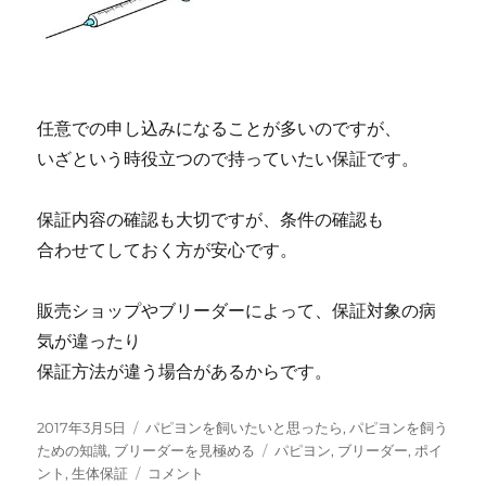
任意での申し込みになることが多いのですが、
いざという時役立つので持っていたい保証です。
保証内容の確認も大切ですが、条件の確認も
合わせてしておく方が安心です。
販売ショップやブリーダーによって、保証対象の病
気が違ったり
保証方法が違う場合があるからです。
投
カ
2017年3月5日
パピヨンを飼いたいと思ったら
,
パピヨンを飼う
稿
テ
タ
ための知識
,
ブリーダーを見極める
パピヨン
,
ブリーダー
,
ポイ
日:
ゴ
生
グ
ント
,
生体保証
コメント