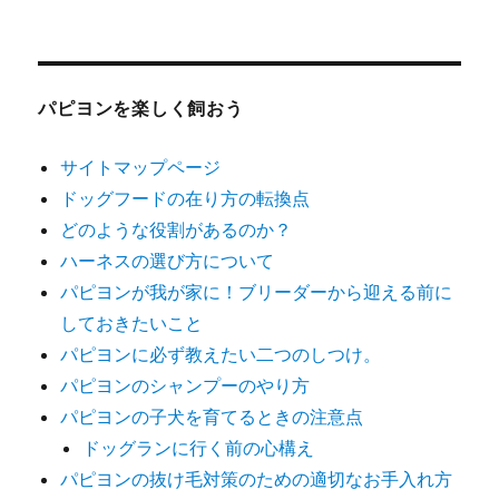
リ
体
ー
保
証
に
つ
パピヨンを楽しく飼おう
い
て
サイトマップページ
聞
ドッグフードの在り方の転換点
い
て
どのような役割があるのか？
お
ハーネスの選び方について
く！
パピヨンが我が家に！ブリーダーから迎える前に
パ
ピ
しておきたいこと
ヨ
パピヨンに必ず教えたい二つのしつけ。
ン
パピヨンのシャンプーのやり方
を
ブ
パピヨンの子犬を育てるときの注意点
リ
ドッグランに行く前の心構え
ー
パピヨンの抜け毛対策のための適切なお手入れ方
ダ