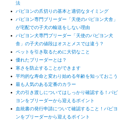
ー
法
か
パピヨンの爪切りの基本と適切なタイミング
ら
パピヨン専門ブリーダー「天使のパピヨン犬舎」
迎
え
が宅配での子犬の輸送をしない理由
る
パピヨン犬専門ブリーダー「天使のパピヨン犬
ポ
舎」の子犬の値段はオスとメスでは違う？
イ
ン
ペットを引き取るために大切なこと
ト
優れたブリーダーとは？
に
寒さを防止することができます
平均的な寿命と変わり始める年齢を知っておこう
最も人気のある定番のカラー
犬の引き渡しについてはしっかり確認する！パピ
ヨンをブリーダーから迎えるポイント
血統書の発行申請について確認すること！パピヨ
ンをブリーダーから迎えるポイント