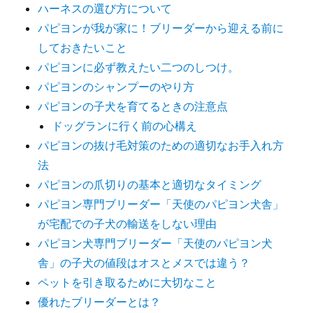
ハーネスの選び方について
ぶ
パピヨンが我が家に！ブリーダーから迎える前に
と
良
しておきたいこと
い
パピヨンに必ず教えたい二つのしつけ。
の
パピヨンのシャンプーのやり方
か？
に
パピヨンの子犬を育てるときの注意点
ドッグランに行く前の心構え
パピヨンの抜け毛対策のための適切なお手入れ方
法
パピヨンの爪切りの基本と適切なタイミング
パピヨン専門ブリーダー「天使のパピヨン犬舎」
が宅配での子犬の輸送をしない理由
パピヨン犬専門ブリーダー「天使のパピヨン犬
舎」の子犬の値段はオスとメスでは違う？
ペットを引き取るために大切なこと
優れたブリーダーとは？