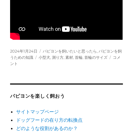
投
カ
2024年1月24日
パピヨンを飼いたいと思ったら
,
パピヨンを飼
稿
タ
テ
首
うための知識
小型犬
,
測り方
,
素材
,
首輪
,
首輪のサイズ
コメ
日:
グ
ゴ
輪
ント
リ
は
ー
ど
の
よ
う
パピヨンを楽しく飼おう
に
サ
サイトマップページ
イ
ドッグフードの在り方の転換点
ズ
を
どのような役割があるのか？
選