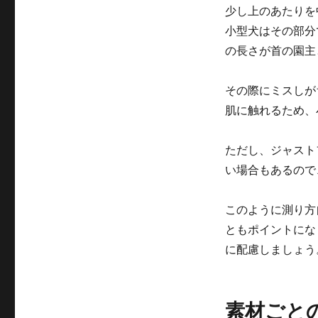
選
少し上のあたりを
ぶ
小型犬はその部分
と
良
の長さが首の園主
い
の
その際にミスしが
か？
に
肌に触れるため、
ただし、ジャスト
い場合もあるので
このように測り方
ともポイントにな
に配慮しましょう
素材ごと