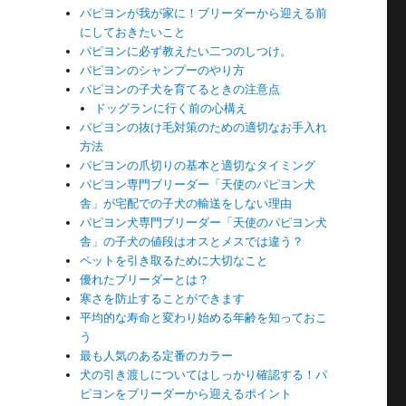
パピヨンが我が家に！ブリーダーから迎える前
にしておきたいこと
パピヨンに必ず教えたい二つのしつけ。
パピヨンのシャンプーのやり方
パピヨンの子犬を育てるときの注意点
ドッグランに行く前の心構え
パピヨンの抜け毛対策のための適切なお手入れ
方法
パピヨンの爪切りの基本と適切なタイミング
パピヨン専門ブリーダー「天使のパピヨン犬
舎」が宅配での子犬の輸送をしない理由
パピヨン犬専門ブリーダー「天使のパピヨン犬
舎」の子犬の値段はオスとメスでは違う？
ペットを引き取るために大切なこと
優れたブリーダーとは？
寒さを防止することができます
平均的な寿命と変わり始める年齢を知っておこ
う
最も人気のある定番のカラー
犬の引き渡しについてはしっかり確認する！パ
ピヨンをブリーダーから迎えるポイント