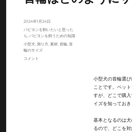
投
2024年1月24日
稿
カ
パピヨンを飼いたいと思った
日:
テ
ら
,
パピヨンを飼うための知識
ゴ
タ
小型犬
,
測り方
,
素材
,
首輪
,
首
リ
グ
輪のサイズ
ー
首
コメント
輪
は
ど
小型犬の首輪選び
の
ことです。ペット
よ
すが、どこで購入
う
に
イズを知っておき
サ
イ
基本となるのは犬
ズ
を
るので、どこを対