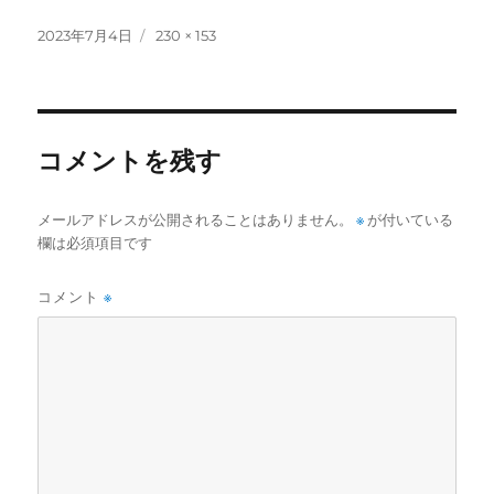
投
フ
2023年7月4日
230 × 153
稿
ル
日:
サ
イ
ズ
コメントを残す
メールアドレスが公開されることはありません。
※
が付いている
欄は必須項目です
コメント
※