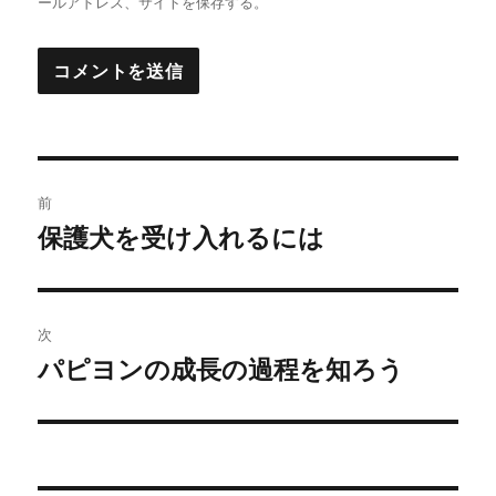
ールアドレス、サイトを保存する。
投
前
稿
保護犬を受け入れるには
前
の
ナ
投
ビ
稿:
次
ゲ
パピヨンの成長の過程を知ろう
次
の
ー
投
シ
稿: