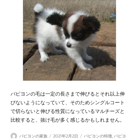
パピヨンの毛は一定の長さまで伸びるとそれ以上伸
びないようになっていて、そのためシングルコート
で切らないと伸びる性質になっているマルチーズと
比較すると、抜け毛が多く感じるかもしれません。
投
投
カ
パピヨンの家族
2021年2月2日
パピヨンの特徴
,
パピヨ