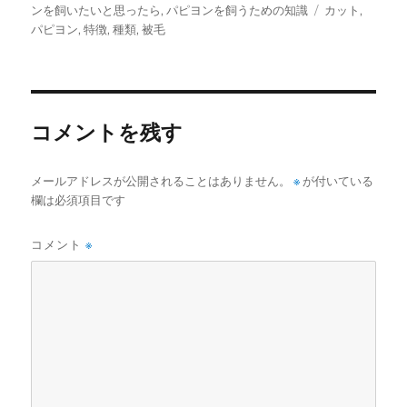
稿
稿
テ
タ
ンを飼いたいと思ったら
,
パピヨンを飼うための知識
カット
,
者
日:
ゴ
グ
パピヨン
,
特徴
,
種類
,
被毛
リ
ー
コメントを残す
メールアドレスが公開されることはありません。
※
が付いている
欄は必須項目です
コメント
※