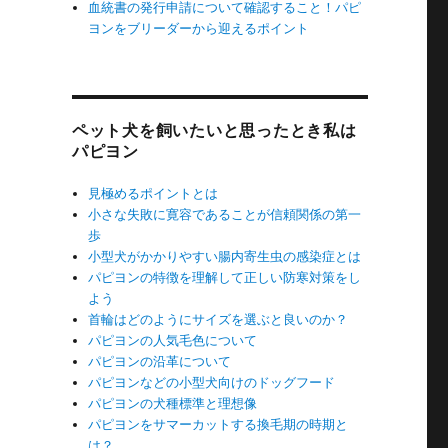
血統書の発行申請について確認すること！パピ
ヨンをブリーダーから迎えるポイント
ペット犬を飼いたいと思ったとき私は
パピヨン
見極めるポイントとは
小さな失敗に寛容であることが信頼関係の第一
歩
小型犬がかかりやすい腸内寄生虫の感染症とは
パピヨンの特徴を理解して正しい防寒対策をし
よう
首輪はどのようにサイズを選ぶと良いのか？
パピヨンの人気毛色について
パピヨンの沿革について
パピヨンなどの小型犬向けのドッグフード
パピヨンの犬種標準と理想像
パピヨンをサマーカットする換毛期の時期と
は？