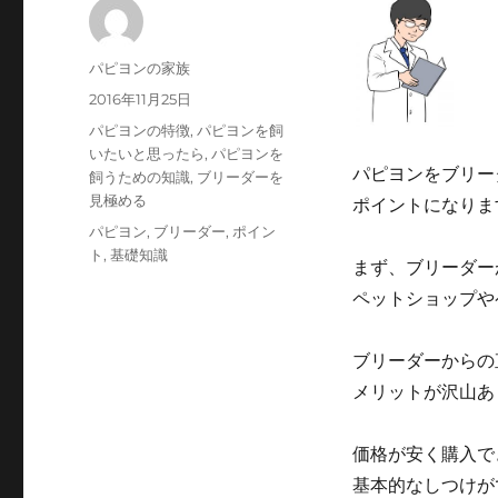
投
パピヨンの家族
稿
投
2016年11月25日
者
稿
カ
パピヨンの特徴
,
パピヨンを飼
日:
テ
いたいと思ったら
,
パピヨンを
パピヨンをブリー
ゴ
飼うための知識
,
ブリーダーを
リ
見極める
ポイントになりま
ー
タ
パピヨン
,
ブリーダー
,
ポイン
グ
ト
,
基礎知識
まず、ブリーダー
ペットショップや
ブリーダーからの
メリットが沢山あ
価格が安く購入で
基本的なしつけが