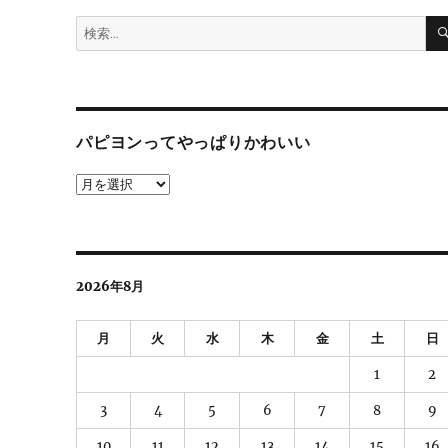
検
索:
パピヨンってやっぱりかわいい
パ
ピ
ヨ
ン
っ
2026年8月
て
や
っ
月
火
水
木
金
土
日
ぱ
り
1
2
か
3
4
5
6
7
8
9
わ
い
10
11
12
13
14
15
16