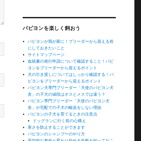
パピヨンを楽しく飼おう
パピヨンが我が家に！ブリーダーから迎える前
にしておきたいこと
サイトマップページ
血統書の発行申請について確認すること！パピ
ヨンをブリーダーから迎えるポイント
犬の引き渡しについてはしっかり確認する！パ
ピヨンをブリーダーから迎えるポイント
パピヨン犬専門ブリーダー「天使のパピヨン犬
舎」の子犬の値段はオスとメスでは違う？
パピヨン専門ブリーダー「天使のパピヨン犬
舎」が宅配での子犬の輸送をしない理由
パピヨンの子犬を育てるときの注意点
ドッグランに行く前の心構え
寒さを防止することができます
パピヨンのシャンプーのやり方
平均的な寿命と変わり始める年齢を知っておこ