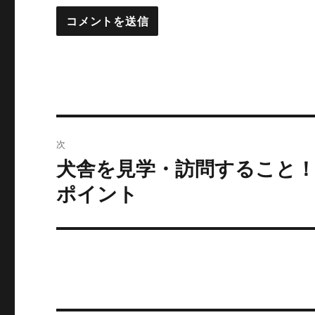
投
次
稿
犬舎を見学・訪問すること
次
の
ナ
ポイント
投
ビ
稿:
ゲ
ー
シ