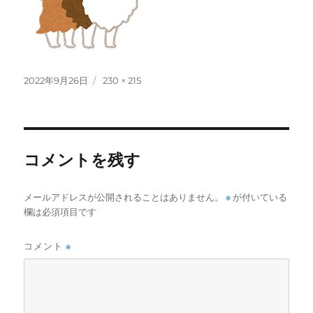
投
フ
2022年9月26日
230 × 215
稿
ル
日:
サ
イ
ズ
コメントを残す
メールアドレスが公開されることはありません。
※
が付いている
欄は必須項目です
コメント
※