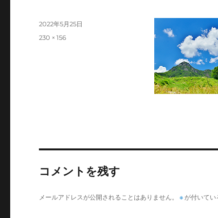
投
2022年5月25日
稿
フ
230 × 156
日:
ル
サ
イ
ズ
コメントを残す
メールアドレスが公開されることはありません。
※
が付いてい