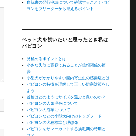
血統書の発行申請について確認すること！パピ
ヨンをブリーダーから迎えるポイント
ペット犬を飼いたいと思ったとき私は
パピヨン
見極めるポイントとは
小さな失敗に寛容であることが信頼関係の第一
歩
小型犬がかかりやすい腸内寄生虫の感染症とは
パピヨンの特徴を理解して正しい防寒対策をし
よう
首輪はどのようにサイズを選ぶと良いのか？
パピヨンの人気毛色について
パピヨンの沿革について
パピヨンなどの小型犬向けのドッグフード
パピヨンの犬種標準と理想像
パピヨンをサマーカットする換毛期の時期と
は？