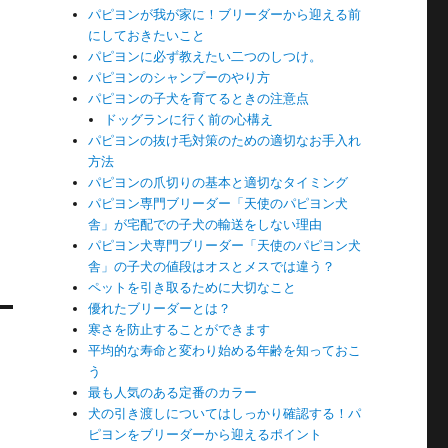
パピヨンが我が家に！ブリーダーから迎える前
にしておきたいこと
パピヨンに必ず教えたい二つのしつけ。
パピヨンのシャンプーのやり方
パピヨンの子犬を育てるときの注意点
ドッグランに行く前の心構え
パピヨンの抜け毛対策のための適切なお手入れ
方法
パピヨンの爪切りの基本と適切なタイミング
パピヨン専門ブリーダー「天使のパピヨン犬
舎」が宅配での子犬の輸送をしない理由
パピヨン犬専門ブリーダー「天使のパピヨン犬
舎」の子犬の値段はオスとメスでは違う？
ペットを引き取るために大切なこと
優れたブリーダーとは？
寒さを防止することができます
平均的な寿命と変わり始める年齢を知っておこ
う
最も人気のある定番のカラー
犬の引き渡しについてはしっかり確認する！パ
ピヨンをブリーダーから迎えるポイント