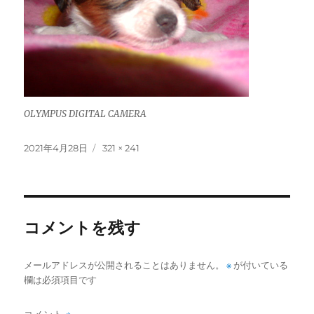
OLYMPUS DIGITAL CAMERA
投
フ
2021年4月28日
321 × 241
稿
ル
日:
サ
イ
ズ
コメントを残す
メールアドレスが公開されることはありません。
※
が付いている
欄は必須項目です