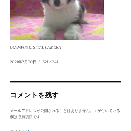
OLYMPUS DIGITAL CAMERA
投
フ
2021年7月30日
321 × 241
稿
ル
日:
サ
イ
ズ
コメントを残す
メールアドレスが公開されることはありません。
※
が付いている
欄は必須項目です