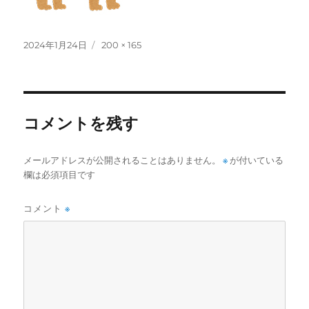
投
フ
2024年1月24日
200 × 165
稿
ル
日:
サ
イ
ズ
コメントを残す
メールアドレスが公開されることはありません。
※
が付いている
欄は必須項目です
コメント
※